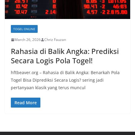
TOGEL ONLINE
March 26, 2026
Chriz Fauzan
Rahasia di Balik Angka: Prediksi
Secara Logis Pola Togel!
hftbeaver.org – Rahasia di Balik Angka: Benarkah Pola
Togel Bisa Diprediksi Secara Logis? sering jadi
pertanyaan klasik yang terus muncul
Read More