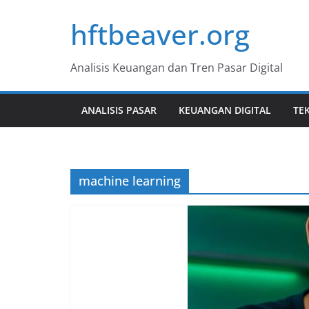
Skip
hftbeaver.org
to
content
Analisis Keuangan dan Tren Pasar Digital
ANALISIS PASAR
KEUANGAN DIGITAL
TE
machine learning