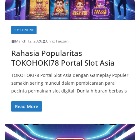
SLOT ONLINE
March 12, 2026
Chriz Fauzan
Rahasia Popularitas
TOKOHOKI78 Portal Slot Asia
TOKOHOKI78 Portal Slot Asia dengan Gameplay Populer
semakin sering muncul dalam pembicaraan para
pecinta permainan slot digital. Dunia hiburan berbasis
Read More