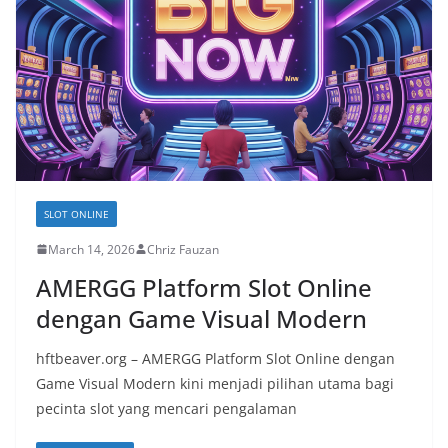
SLOT ONLINE
March 14, 2026
Chriz Fauzan
AMERGG Platform Slot Online
dengan Game Visual Modern
hftbeaver.org – AMERGG Platform Slot Online dengan
Game Visual Modern kini menjadi pilihan utama bagi
pecinta slot yang mencari pengalaman