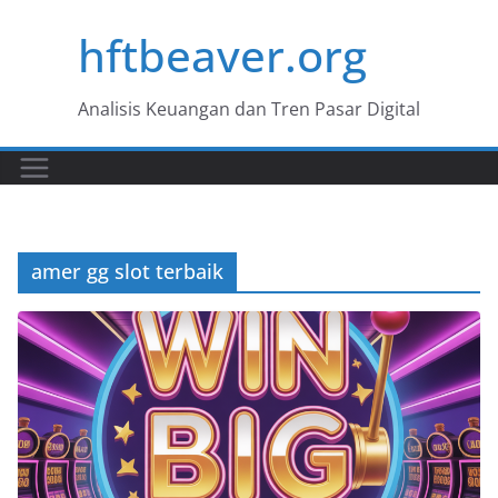
Skip
hftbeaver.org
to
content
Analisis Keuangan dan Tren Pasar Digital
amer gg slot terbaik