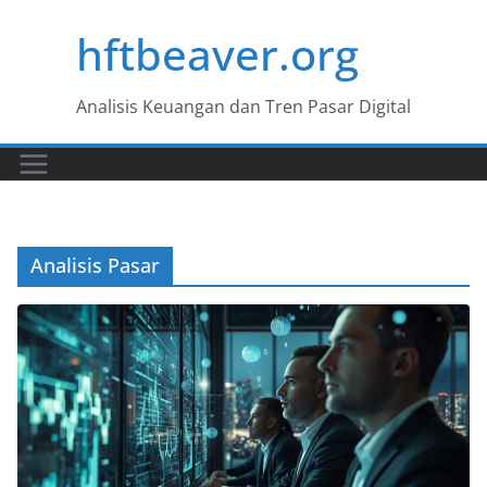
Skip
hftbeaver.org
to
content
Analisis Keuangan dan Tren Pasar Digital
Analisis Pasar