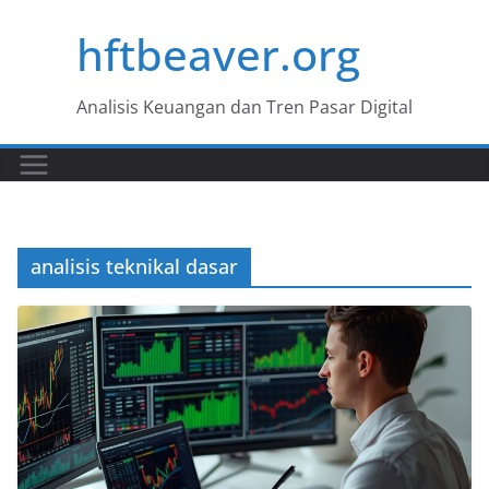
Skip
hftbeaver.org
to
content
Analisis Keuangan dan Tren Pasar Digital
analisis teknikal dasar