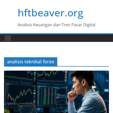
Skip
hftbeaver.org
to
content
Analisis Keuangan dan Tren Pasar Digital
analisis teknikal forex