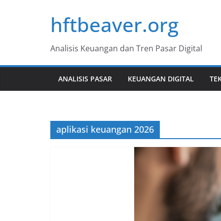
Skip
hftbeaver.org
to
content
Analisis Keuangan dan Tren Pasar Digital
ANALISIS PASAR
KEUANGAN DIGITAL
TE
aplikasi keuangan 2026