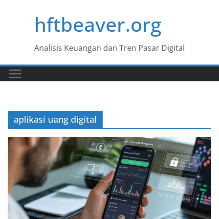
Skip
hftbeaver.org
to
content
Analisis Keuangan dan Tren Pasar Digital
aplikasi uang digital