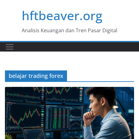
Skip
hftbeaver.org
to
content
Analisis Keuangan dan Tren Pasar Digital
belajar trading forex