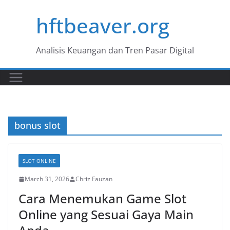
Skip
hftbeaver.org
to
content
Analisis Keuangan dan Tren Pasar Digital
bonus slot
SLOT ONLINE
March 31, 2026
Chriz Fauzan
Cara Menemukan Game Slot
Online yang Sesuai Gaya Main