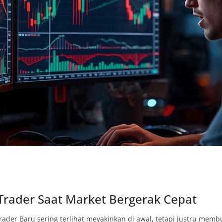
Trader Saat Market Bergerak Cepat
rader Baru sering terlihat meyakinkan di awal, tetapi justru mem