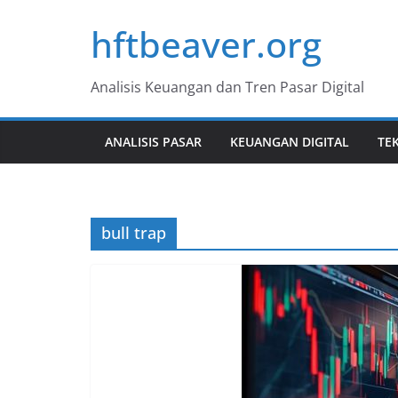
Skip
hftbeaver.org
to
content
Analisis Keuangan dan Tren Pasar Digital
ANALISIS PASAR
KEUANGAN DIGITAL
TE
bull trap