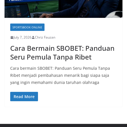
SPORTSBOOK ONLINE
July 7, 2026
Chriz Fauzan
Cara Bermain SBOBET: Panduan
Seru Pemula Tanpa Ribet
Cara bermain SBOBET: Panduan Seru Pemula Tanpa
Ribet menjadi pembahasan menarik bagi siapa saja
yang ingin memahami dunia taruhan olahraga
Read More