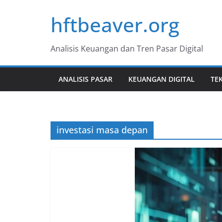
Skip
hftbeaver.org
to
content
Analisis Keuangan dan Tren Pasar Digital
ANALISIS PASAR
KEUANGAN DIGITAL
TE
investasi masa depan