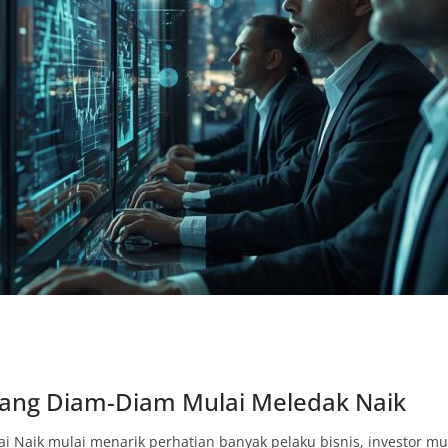
 yang Diam-Diam Mulai Meledak Naik
i Naik mulai menarik perhatian banyak pelaku bisnis, investor mud