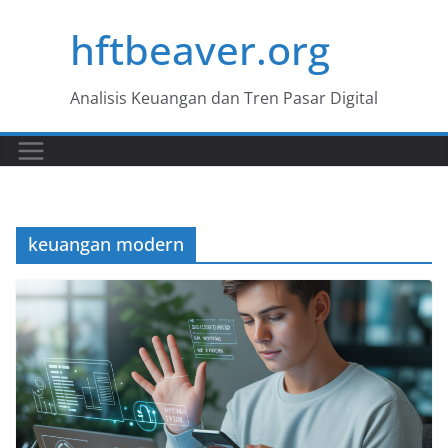
Skip
hftbeaver.org
to
content
Analisis Keuangan dan Tren Pasar Digital
keuangan modern