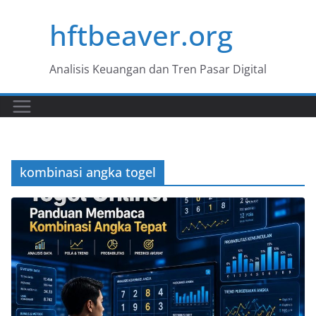
Skip
hftbeaver.org
to
content
Analisis Keuangan dan Tren Pasar Digital
kombinasi angka togel