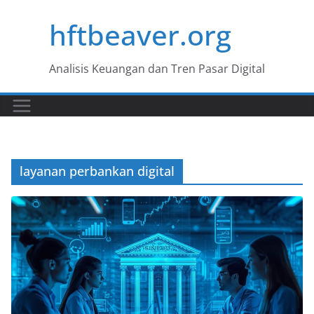
Skip
hftbeaver.org
to
content
Analisis Keuangan dan Tren Pasar Digital
layanan perbankan digital