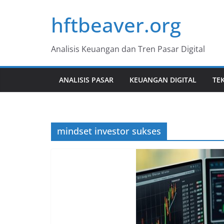
Skip
hftbeaver.org
to
content
Analisis Keuangan dan Tren Pasar Digital
ANALISIS PASAR
KEUANGAN DIGITAL
TE
mindset investor sukses