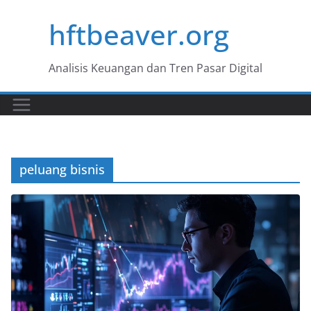
Skip
hftbeaver.org
to
content
Analisis Keuangan dan Tren Pasar Digital
peluang bisnis