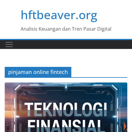
Skip
hftbeaver.org
to
content
Analisis Keuangan dan Tren Pasar Digital
pinjaman online fintech