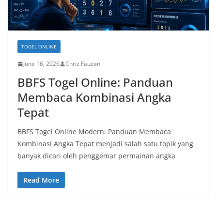
TOGEL ONLINE
June 16, 2026
Chriz Fauzan
BBFS Togel Online: Panduan
Membaca Kombinasi Angka
Tepat
BBFS Togel Online Modern: Panduan Membaca
Kombinasi Angka Tepat menjadi salah satu topik yang
banyak dicari oleh penggemar permainan angka
Read More