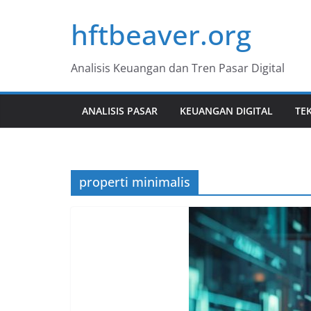
Skip
hftbeaver.org
to
content
Analisis Keuangan dan Tren Pasar Digital
ANALISIS PASAR
KEUANGAN DIGITAL
TE
properti minimalis