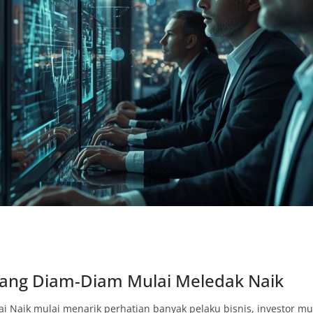
 yang Diam-Diam Mulai Meledak Naik
i Naik mulai menarik perhatian banyak pelaku bisnis, investor mud