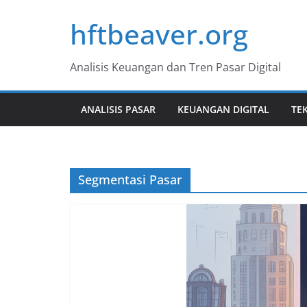
Skip
hftbeaver.org
to
content
Analisis Keuangan dan Tren Pasar Digital
ANALISIS PASAR
KEUANGAN DIGITAL
TE
Segmentasi Pasar