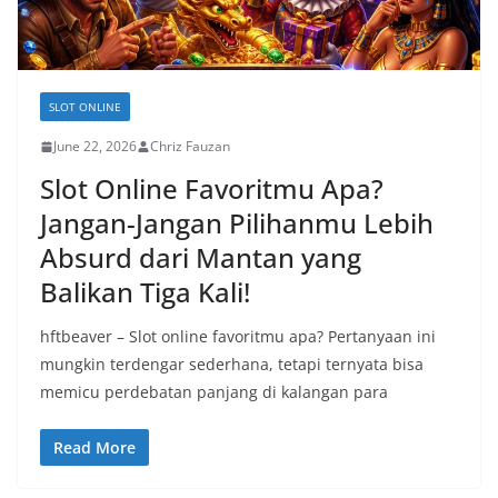
SLOT ONLINE
June 22, 2026
Chriz Fauzan
Slot Online Favoritmu Apa?
Jangan-Jangan Pilihanmu Lebih
Absurd dari Mantan yang
Balikan Tiga Kali!
hftbeaver – Slot online favoritmu apa? Pertanyaan ini
mungkin terdengar sederhana, tetapi ternyata bisa
memicu perdebatan panjang di kalangan para
Read More