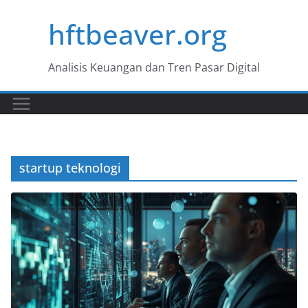
Skip
hftbeaver.org
to
content
Analisis Keuangan dan Tren Pasar Digital
startup teknologi