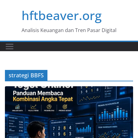
Skip
hftbeaver.org
to
content
Analisis Keuangan dan Tren Pasar Digital
strategi BBFS