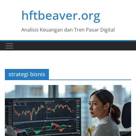
Skip
hftbeaver.org
to
content
Analisis Keuangan dan Tren Pasar Digital
strategi bisnis