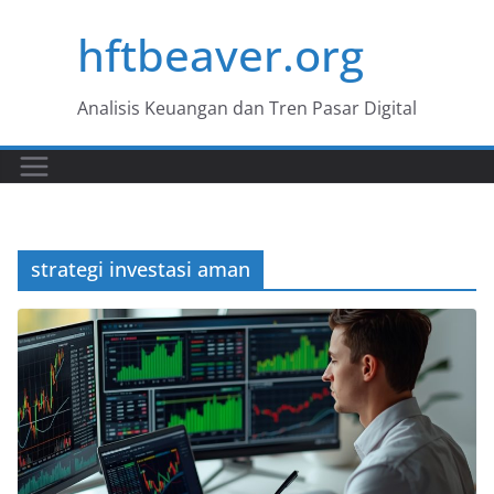
Skip
hftbeaver.org
to
content
Analisis Keuangan dan Tren Pasar Digital
strategi investasi aman