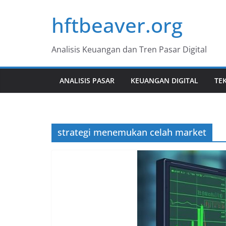
Skip
hftbeaver.org
to
content
Analisis Keuangan dan Tren Pasar Digital
ANALISIS PASAR
KEUANGAN DIGITAL
TE
strategi menemukan celah market