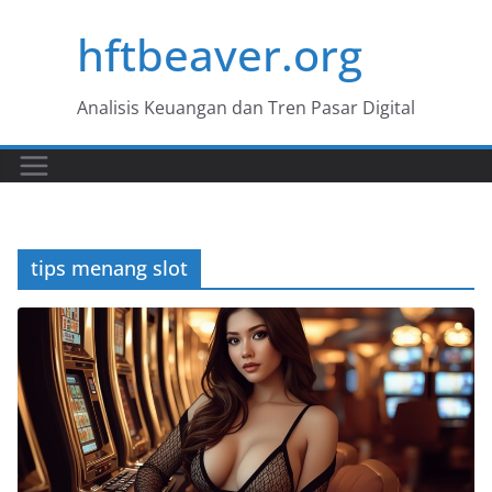
Skip
hftbeaver.org
to
content
Analisis Keuangan dan Tren Pasar Digital
tips menang slot