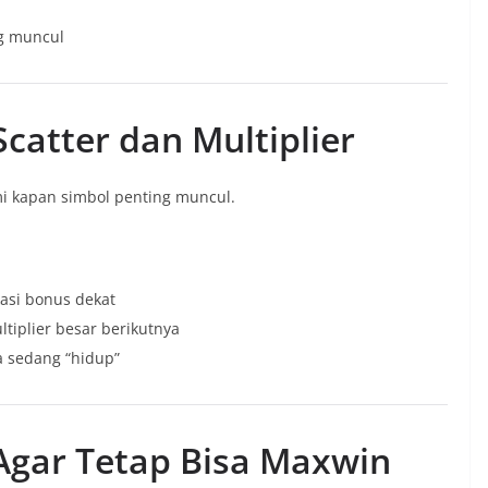
g muncul
atter dan Multiplier
i kapan simbol penting muncul.
kasi bonus dekat
ltiplier besar berikutnya
a sedang “hidup”
 Agar Tetap Bisa Maxwin