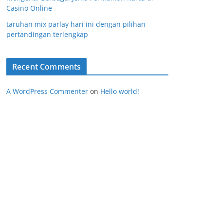
Casino Online
taruhan mix parlay hari ini dengan pilihan
pertandingan terlengkap
Recent Comments
A WordPress Commenter
on
Hello world!