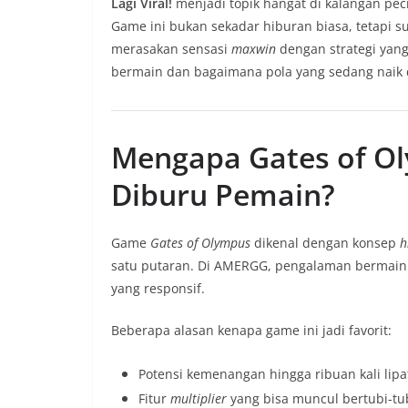
Lagi Viral!
menjadi topik hangat di kalangan pec
Game ini bukan sekadar hiburan biasa, tetapi 
merasakan sensasi
maxwin
dengan strategi yang
bermain dan bagaimana pola yang sedang naik 
Mengapa Gates of O
Diburu Pemain?
Game
Gates of Olympus
dikenal dengan konsep
h
satu putaran. Di AMERGG, pengalaman bermain te
yang responsif.
Beberapa alasan kenapa game ini jadi favorit:
Potensi kemenangan hingga ribuan kali lipa
Fitur
multiplier
yang bisa muncul bertubi-tu