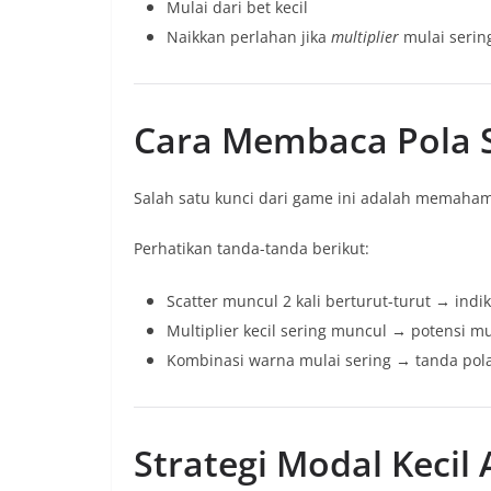
Mulai dari bet kecil
Naikkan perlahan jika
multiplier
mulai serin
Cara Membaca Pola Sc
Salah satu kunci dari game ini adalah memaham
Perhatikan tanda-tanda berikut:
Scatter muncul 2 kali berturut-turut → indi
Multiplier kecil sering muncul → potensi mu
Kombinasi warna mulai sering → tanda pol
Strategi Modal Kecil