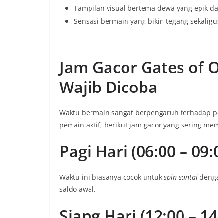
Tampilan visual bertema dewa yang epik d
Sensasi bermain yang bikin tegang sekaligu
Jam Gacor Gates of O
Wajib Dicoba
Waktu bermain sangat berpengaruh terhadap pe
pemain aktif, berikut jam gacor yang sering me
Pagi Hari (06:00 – 09
Waktu ini biasanya cocok untuk
spin santai
denga
saldo awal.
Siang Hari (12:00 – 1