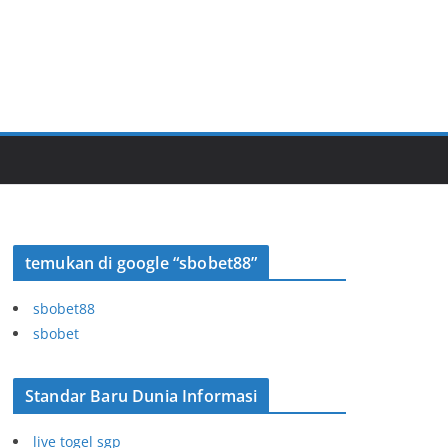
temukan di google “sbobet88”
sbobet88
sbobet
Standar Baru Dunia Informasi
live togel sgp