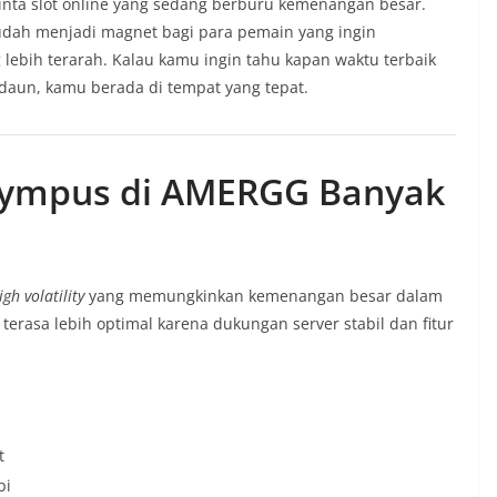
inta slot online yang sedang berburu kemenangan besar.
sudah menjadi magnet bagi para pemain yang ingin
 lebih terarah. Kalau kamu ingin tahu kapan waktu terbaik
daun, kamu berada di tempat yang tepat.
lympus di AMERGG Banyak
igh volatility
yang memungkinkan kemenangan besar dalam
rasa lebih optimal karena dukungan server stabil dan fitur
t
bi