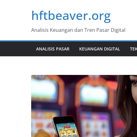
Skip
hftbeaver.org
to
content
Analisis Keuangan dan Tren Pasar Digital
ANALISIS PASAR
KEUANGAN DIGITAL
TE