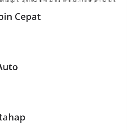
menangan, tapi bisa membantu membaca ritme permainan.
Spin Cepat
Auto
rtahap