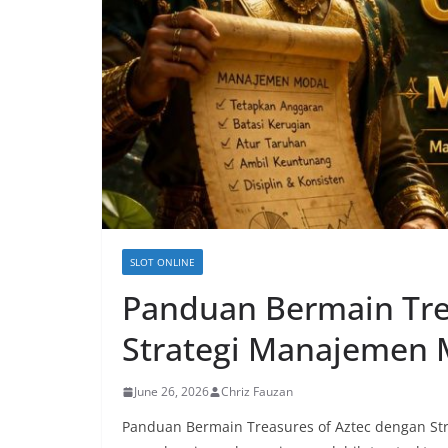
SLOT ONLINE
Panduan Bermain Tre
Strategi Manajemen 
June 26, 2026
Chriz Fauzan
Panduan Bermain Treasures of Aztec dengan S