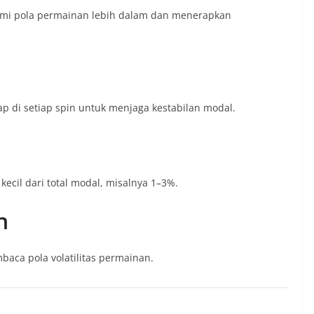
ami pola permainan lebih dalam dan menerapkan
ap di setiap spin untuk menjaga kestabilan modal.
cil dari total modal, misalnya 1–3%.
n
aca pola volatilitas permainan.