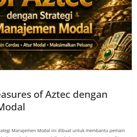
asures of Aztec dengan
Modal
trategi Manajemen Modal ini dibuat untuk membantu pemain