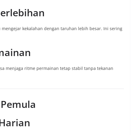
erlebihan
tu mengejar kekalahan dengan taruhan lebih besar. Ini sering
mainan
a menjaga ritme permainan tetap stabil tanpa tekanan
k Pemula
Harian