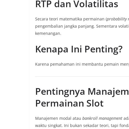
RTP dan Volatilitas
Secara teori matematika permainan (
probability
pengembalian jangka panjang. Sementara volatil
kemenangan.
Kenapa Ini Penting?
Karena pemahaman ini membantu pemain menyusu
Pentingnya Manajem
Permainan Slot
Manajemen modal atau
bankroll management
ada
waktu singkat. Ini bukan sekadar teori, tapi f