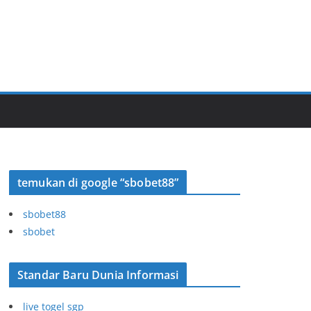
temukan di google “sbobet88”
sbobet88
sbobet
Standar Baru Dunia Informasi
live togel sgp