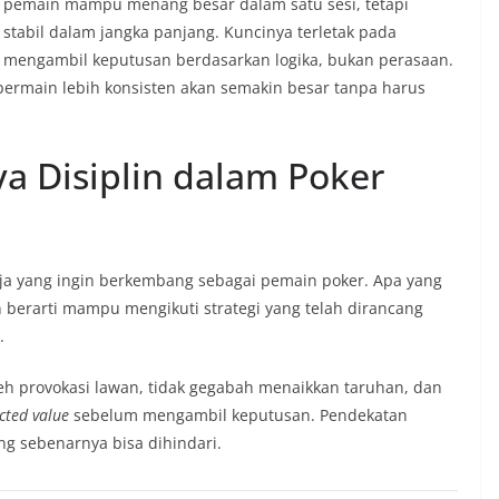
k pemain mampu menang besar dalam satu sesi, tetapi
 stabil dalam jangka panjang. Kuncinya terletak pada
n mengambil keputusan berdasarkan logika, bukan perasaan.
ermain lebih konsisten akan semakin besar tanpa harus
 Disiplin dalam Poker
aja yang ingin berkembang sebagai pemain poker. Apa yang
n berarti mampu mengikuti strategi yang telah dirancang
.
leh provokasi lawan, tidak gegabah menaikkan taruhan, dan
cted value
sebelum mengambil keputusan. Pendekatan
g sebenarnya bisa dihindari.