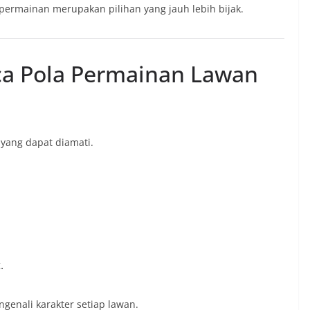
permainan merupakan pilihan yang jauh lebih bijak.
ca Pola Permainan Lawan
 yang dapat diamati.
.
enali karakter setiap lawan.