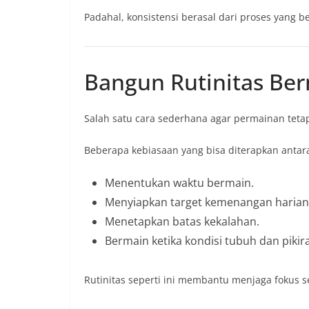
Padahal, konsistensi berasal dari proses yang be
Bangun Rutinitas Ber
Salah satu cara sederhana agar permainan teta
Beberapa kebiasaan yang bisa diterapkan antara
Menentukan waktu bermain.
Menyiapkan target kemenangan harian
Menetapkan batas kekalahan.
Bermain ketika kondisi tubuh dan piki
Rutinitas seperti ini membantu menjaga fokus s