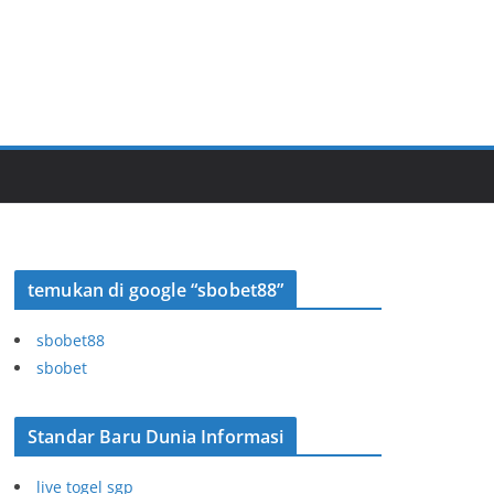
temukan di google “sbobet88”
sbobet88
sbobet
Standar Baru Dunia Informasi
live togel sgp