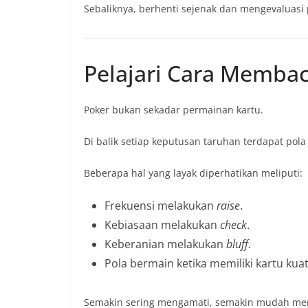
Sebaliknya, berhenti sejenak dan mengevaluasi 
Pelajari Cara Memba
Poker bukan sekadar permainan kartu.
Di balik setiap keputusan taruhan terdapat pola
Beberapa hal yang layak diperhatikan meliputi:
Frekuensi melakukan
raise
.
Kebiasaan melakukan
check
.
Keberanian melakukan
bluff
.
Pola bermain ketika memiliki kartu kuat
Semakin sering mengamati, semakin mudah meng