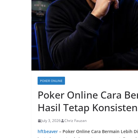
POKER ONLINE
Poker Online Cara Be
Hasil Tetap Konsisten
July 3, 2026
Chriz Fauzan
hftbeaver
– Poker Online Cara Bermain Lebih Dis