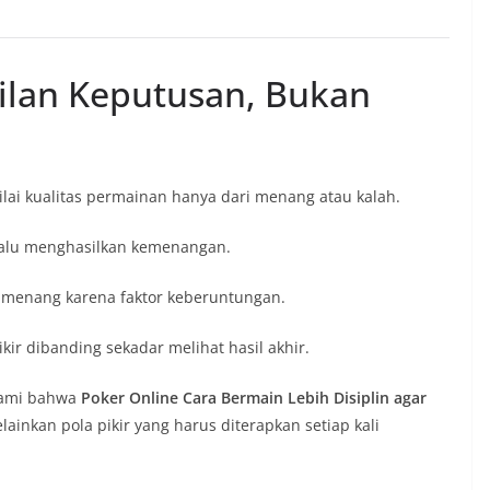
lan Keputusan, Bukan
ai kualitas permainan hanya dari menang atau kalah.
lalu menghasilkan kemenangan.
p menang karena faktor keberuntungan.
kir dibanding sekadar melihat hasil akhir.
hami bahwa
Poker Online Cara Bermain Lebih Disiplin agar
ainkan pola pikir yang harus diterapkan setiap kali