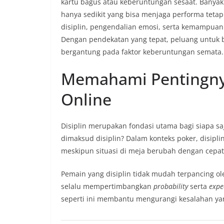
kartu bagus atau keberuntungan sesaat. Banya
hanya sedikit yang bisa menjaga performa tetap
disiplin, pengendalian emosi, serta kemampua
Dengan pendekatan yang tepat, peluang untuk b
bergantung pada faktor keberuntungan semata.
Memahami Pentingnya
Online
Disiplin merupakan fondasi utama bagi siapa s
dimaksud disiplin? Dalam konteks poker, disipli
meskipun situasi di meja berubah dengan cepat
Pemain yang disiplin tidak mudah terpancing o
selalu mempertimbangkan
probability
serta
expe
seperti ini membantu mengurangi kesalahan yan