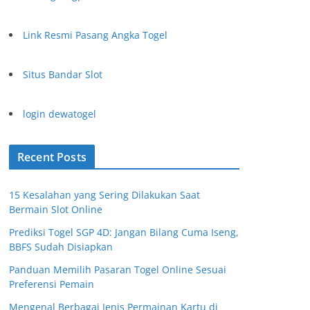
Link Resmi Pasang Angka Togel
Situs Bandar Slot
login dewatogel
Recent Posts
15 Kesalahan yang Sering Dilakukan Saat
Bermain Slot Online
Prediksi Togel SGP 4D: Jangan Bilang Cuma Iseng,
BBFS Sudah Disiapkan
Panduan Memilih Pasaran Togel Online Sesuai
Preferensi Pemain
Mengenal Berbagai Jenis Permainan Kartu di