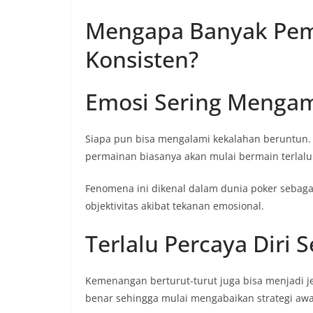
Mengapa Banyak Pema
Konsisten?
Emosi Sering Mengam
Siapa pun bisa mengalami kekalahan beruntu
permainan biasanya akan mulai bermain terlalu ag
Fenomena ini dikenal dalam dunia poker sebag
objektivitas akibat tekanan emosional.
Terlalu Percaya Diri
Kemenangan berturut-turut juga bisa menjadi
benar sehingga mulai mengabaikan strategi awa