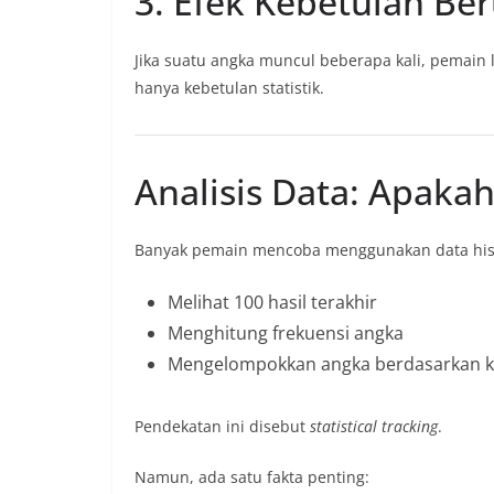
3. Efek Kebetulan Be
Jika suatu angka muncul beberapa kali, pemain 
hanya kebetulan statistik.
Analisis Data: Apaka
Banyak pemain mencoba menggunakan data histo
Melihat 100 hasil terakhir
Menghitung frekuensi angka
Mengelompokkan angka berdasarkan k
Pendekatan ini disebut
statistical tracking
.
Namun, ada satu fakta penting: