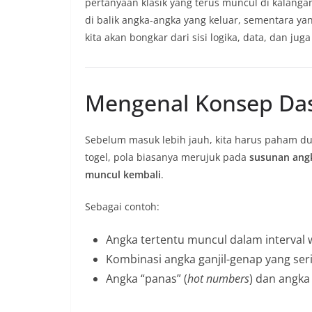
pertanyaan klasik yang terus muncul di kalang
di balik angka-angka yang keluar, sementara ya
kita akan bongkar dari sisi logika, data, dan jug
Mengenal Konsep Das
Sebelum masuk lebih jauh, kita harus paham d
togel, pola biasanya merujuk pada
susunan angk
muncul kembali
.
Sebagai contoh:
Angka tertentu muncul dalam interval 
Kombinasi angka ganjil-genap yang ser
Angka “panas” (
hot numbers
) dan angka 