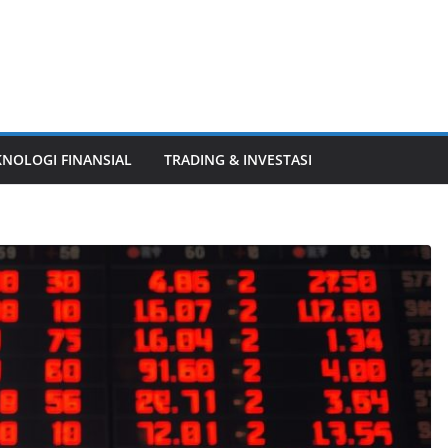
KNOLOGI FINANSIAL
TRADING & INVESTASI