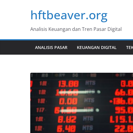
Skip
hftbeaver.org
to
content
Analisis Keuangan dan Tren Pasar Digital
ANALISIS PASAR
KEUANGAN DIGITAL
TE