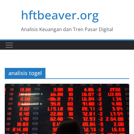
Skip
hftbeaver.org
to
content
Analisis Keuangan dan Tren Pasar Digital
analisis togel