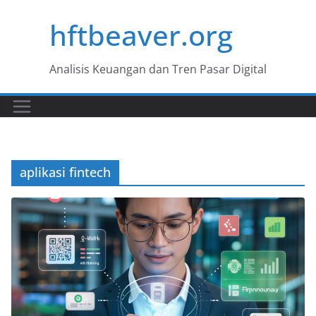
Skip
hftbeaver.org
to
content
Analisis Keuangan dan Tren Pasar Digital
aplikasi fintech