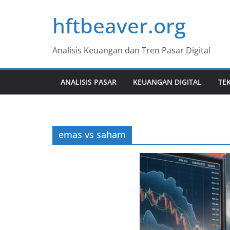
Skip
hftbeaver.org
to
content
Analisis Keuangan dan Tren Pasar Digital
ANALISIS PASAR
KEUANGAN DIGITAL
TE
emas vs saham