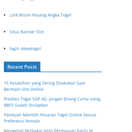
Link Resmi Pasang Angka Togel
Situs Bandar Slot
login dewatogel
Recent Posts
15 Kesalahan yang Sering Dilakukan Saat
Bermain Slot Online
Prediksi Togel SGP 4D: Jangan Bilang Cuma Iseng,
BBFS Sudah Disiapkan
Panduan Memilih Pasaran Togel Online Sesuai
Preferensi Pemain
Mengenal Berbagai Jenis Permainan Kartu di