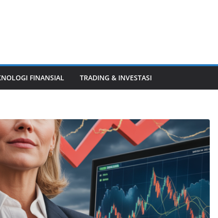
KNOLOGI FINANSIAL
TRADING & INVESTASI