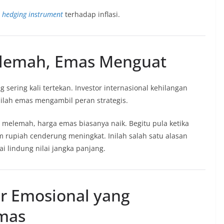
i
hedging instrument
terhadap inflasi.
elemah, Emas Menguat
ng sering kali tertekan. Investor internasional kehilangan
nilah emas mengambil peran strategis.
 melemah, harga emas biasanya naik. Begitu pula ketika
m rupiah cenderung meningkat. Inilah salah satu alasan
 lindung nilai jangka panjang.
or Emosional yang
mas