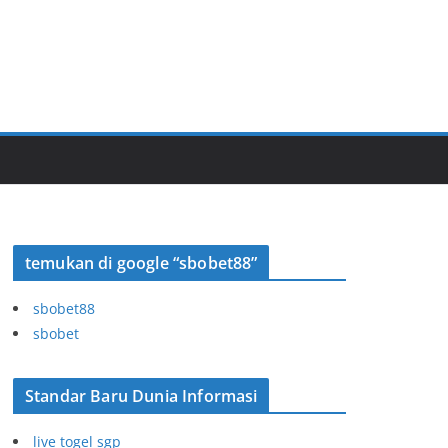
temukan di google “sbobet88”
sbobet88
sbobet
Standar Baru Dunia Informasi
live togel sgp