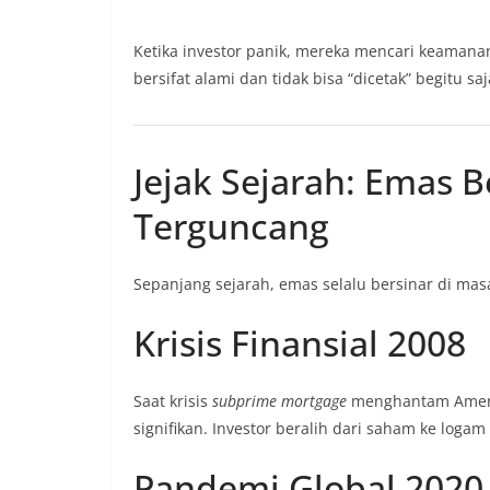
Ketika investor panik, mereka mencari keamana
bersifat alami dan tidak bisa “dicetak” begitu saj
Jejak Sejarah: Emas 
Terguncang
Sepanjang sejarah, emas selalu bersinar di mas
Krisis Finansial 2008
Saat krisis
subprime mortgage
menghantam Amerik
signifikan. Investor beralih dari saham ke loga
Pandemi Global 2020