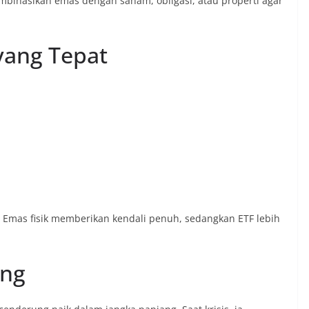
mbinasikan emas dengan saham, obligasi, atau properti agar
 yang Tepat
. Emas fisik memberikan kendali penuh, sedangkan ETF lebih
ang