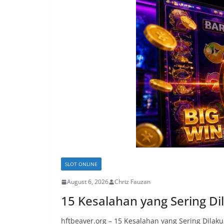
SLOT ONLINE
August 6, 2026
Chriz Fauzan
15 Kesalahan yang Sering Di
hftbeaver.org – 15 Kesalahan yang Sering Dilak