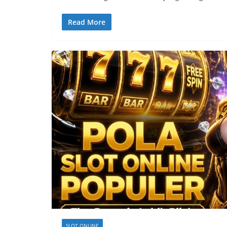
Read More
SLOT ONLINE