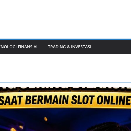
KNOLOGI FINANSIAL
TRADING & INVESTASI