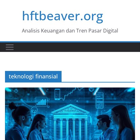
Skip
hftbeaver.org
to
content
Analisis Keuangan dan Tren Pasar Digital
teknologi finansial